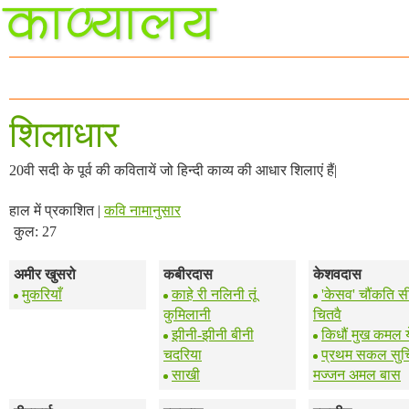
शिलाधार
20वी सदी के पूर्व की कवितायें जो हिन्दी काव्य की आधार शिलाएं हैं|
हाल में प्रकाशित |
कवि नामानुसार
कुल: 27
अमीर खुसरो
कबीरदास
केशवदास
मुकरियाँ
काहे री नलिनी तूं
'केसव' चौंकति स
कुमिलानी
चितवै
झीनी-झीनी बीनी
किधौं मुख कमल य
चदरिया
प्रथम सकल सुच
साखी
मज्जन अमल बास