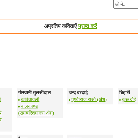
अप्रतिम कविताएँ
प्राप्त करें
गोस्वामी तुलसीदास
चन्द वरदाई
बिहारी
ी
कवितावली
पृथ्वीराज रासो (अंश)
कुछ दोहे
बालकाण्ड
े
(रामचरितमानस अंश)
ि