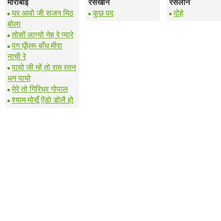
मीराबाई
रसखान
रसलीन
घर आवो जी सजन मिठ
कुछ पद
दोहे
बोला
तोसों लाग्यो नेह रे प्यारे
पग घूँघरू बाँध मीरा
नाची रे
पायो जी म्हें तो राम रतन
धन पायो
मेरे तो गिरिधर गोपाल
श्याम मोसूँ ऐंडो डोलै हो