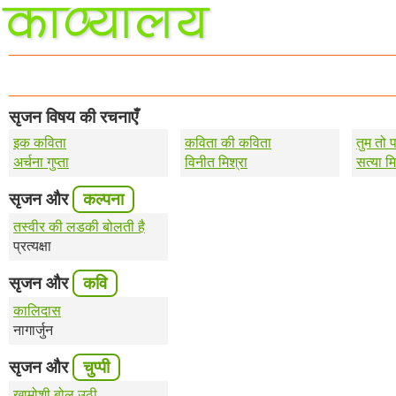
सृजन विषय की रचनाएँ
इक कविता
कविता की कविता
तुम तो 
अर्चना गुप्ता
विनीत मिश्रा
सत्या मि
सृजन और
कल्पना
तस्वीर की लडकी बोलती है
प्रत्यक्षा
सृजन और
कवि
कालिदास
नागार्जुन
सृजन और
चुप्पी
खामोशी बोल उठी