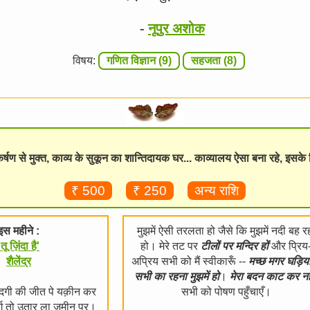
-
नूपुर अशोक
विषय:
गणित विज्ञान (9)
सहजता (8)
विकर्षण से मुक्त, काव्य के सुकून का शान्तिदायक घर... काव्यालय ऐसा बना रहे, इसक
₹ 500
₹ 250
अन्य राशि
इस महीने :
मुझमें ऐसी तरलता हो जैसे कि मुझमें नदी बह र
'तू ज़िंदा है'
हो। मेरे तट पर
टीलों पर मन्दिर हों
और प्रिय
शैलेंद्र
अप्रिय सभी को मैं स्वीकारूँ --
मच्छ मगर घड़िय
सभी का रहना मुझमें हो
।
मेरा बदन काट कर नहर
ज़िंदगी की जीत पे यक़ीन कर
सभी को पोषण पहुँचाएँ।
र्ग तो उतार ला ज़मीन पर।