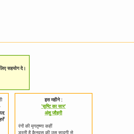
े लिए सहयोग दे।
ही
इस महीने :
-
'सृष्टि का सार'
ाल,
अंशु जौहरी
ें
रंगों की मृगतृष्णा कहीं
डरती है कैनवस की उस सादगी से