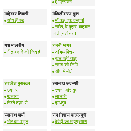
हे प्रियतम
माहेश्वर तिवारी
मैथिलीशरण गुप्त
सोये हैं पेड़
माँ कह एक कहानी
सखि, वे मुझसे कहकर
जाते (यशोधरा)
यश मालवीय
रजनी भार्गव
गीत बनाने की जिद है
अभिव्यक्तियां
कुछ नहीं चाहा
समय की लिपि
सीप में मोती
रणजीत मुरारका
रमानाथ अवस्थी
उद्गार
रचना और तुम
फसाना
लाचारी
रिश्ते तूफां से
हम-तुम
रमानाथ शर्मा
राम निवास फज़लपुरी
भोर का पाहुन
वैदेही का महाप्रयाण