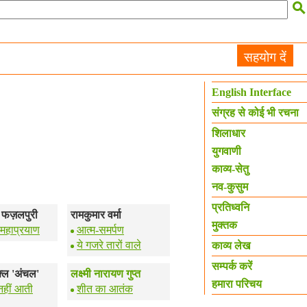

सहयोग दें
English Interface
संग्रह से कोई भी रचना
शिलाधार
युगवाणी
काव्य-सेतु
नव-कुसुम
प्रतिध्वनि
स फज़लपुरी
रामकुमार वर्मा
मुक्तक
ा महाप्रयाण
आत्म-समर्पण
ये गजरे तारों वाले
काव्य लेख
सम्पर्क करें
ुक्ल 'अंचल'
लक्ष्मी नारायण गुप्त
हमारा परिचय
नहीं आती
शीत का आतंक