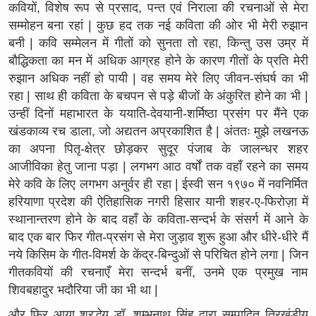
कवियों, विशेष रूप से प्रसाद, पन्त एवं निराला की रचनाओं से मेरा
सम्मोहन बना रहां | कुछ हद तक नई कविता की ओर भी मेरी रुझान
बनी | कवि सम्मेलन में गीतों को सुनता तो रहा, किन्तु उस उम्र में
बौद्धिकता का मन में अधिक आग्रह होने के कारण गीतों के प्रति मेरी
रुझान अधिक नहीं हो पायी | वह समय मेरे लिए जीवन-संघर्ष का भी
रहा | साथ ही कविता के बचपन से पड़े बीजों के अंकुरित होने का भी |
उन्हीं दिनों महाभारत के ययाति-देवयानी-शर्मिष्ठा प्रसंग पर मैंने एक
खंडकाव्य रच डाला, जो अद्यतन अप्रकाशित है | अंततः मुझे लखनऊ
का अपना पितृ-क्षेत्र छोड़कर सुदूर पंजाब के जालन्धर शहर
आजीविका हेतु जाना पड़ा | लगभग आठ वर्षों तक वहाँ रहने का समय
मेरे कवि के लिए लगभग अनुर्वर ही रहा | ईस्वी सन १९७० में नवनिर्मित
हरियाणा प्रदेश की ऐतिहासिक नगरी हिसार यानी शहर-ए-फिरोज़ा में
स्थानान्तरण होने के बाद वहाँ के कविता-सन्दर्भ के संसर्ग में आने के
बाद एक बार फिर गीत-प्रसंग से मेरा जुड़ाव शुरू हुआ और धीरे-धीरे मैं
नये किसिम के गीत-विमर्श के केंद्र-बिन्दुओं से परिचित होने लगा | जिन
गीतकवियों की रचनाएँ मेरा सन्दर्भ बनीं, उनमे एक प्रमुख नाम
शिवबहादुर भदौरिया जी का भी था |
और फिर आया श्रद्धेय डॉ. शम्भुनाथ सिंह द्वारा सम्पादित त्रिखंडीय