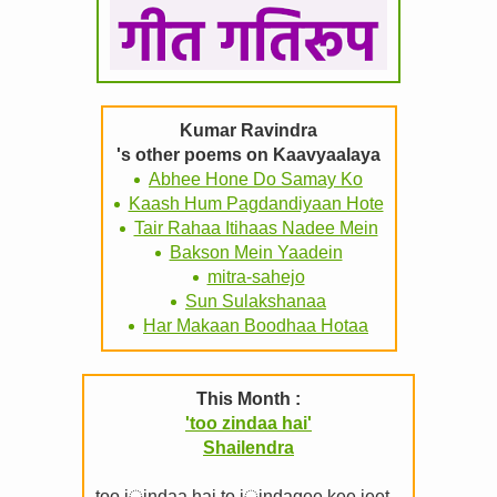
Kumar Ravindra
's other poems on Kaavyaalaya
Abhee Hone Do Samay Ko
Kaash Hum Pagdandiyaan Hote
Tair Rahaa Itihaas Nadee Mein
Bakson Mein Yaadein
mitra-sahejo
Sun Sulakshanaa
Har Makaan Boodhaa Hotaa
This Month :
'too zindaa hai'
Shailendra
too j़indaa hai to j़indagee kee jeet