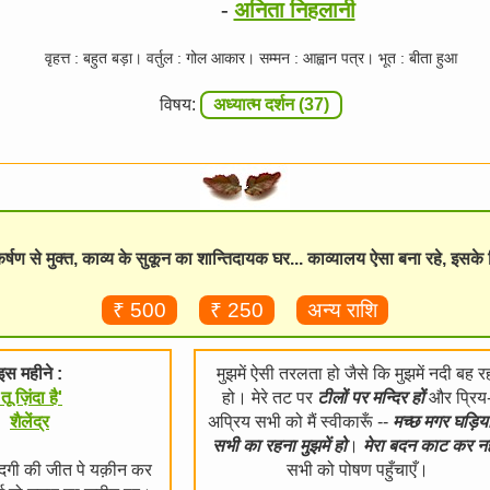
-
अनिता निहलानी
वृहत्त : बहुत बड़ा। वर्तुल : गोल आकार। सम्मन : आह्वान पत्र। भूत : बीता हुआ
विषय:
अध्यात्म दर्शन (37)
विकर्षण से मुक्त, काव्य के सुकून का शान्तिदायक घर... काव्यालय ऐसा बना रहे, इसक
₹ 500
₹ 250
अन्य राशि
इस महीने :
मुझमें ऐसी तरलता हो जैसे कि मुझमें नदी बह र
'तू ज़िंदा है'
हो। मेरे तट पर
टीलों पर मन्दिर हों
और प्रिय
शैलेंद्र
अप्रिय सभी को मैं स्वीकारूँ --
मच्छ मगर घड़िय
सभी का रहना मुझमें हो
।
मेरा बदन काट कर नहर
ज़िंदगी की जीत पे यक़ीन कर
सभी को पोषण पहुँचाएँ।