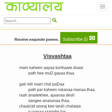
Toggl
naviga

✉
Subscribe
Receive exquisite poems.
Visvashtaa
main naheen aayaa tumhaare dvaar
path hee muḌ gayaa thaa.
gati mili main chal paḌaa
path par kaheen rukanaa manaa thaa,
raah anadekhee, ajaanaa desh
sangee anasunaa thaa.
chaa(n)d sooraj kee tarah chalataa
n jaanaa raatadin hai,