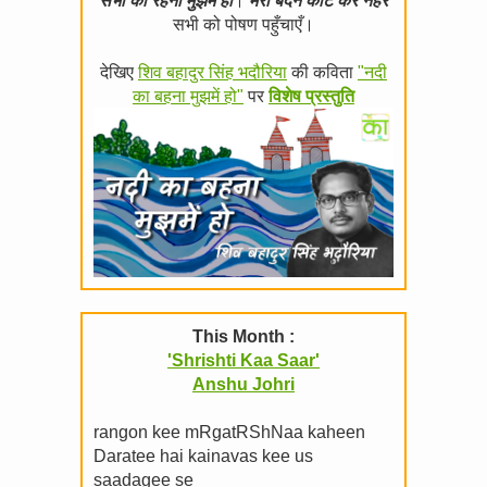
सभी का रहना मुझमें हो
।
मेरा बदन काट कर नहरें
सभी को पोषण पहुँचाएँ।
देखिए
शिव बहादुर सिंह भदौरिया
की कविता
"नदी
का बहना मुझमें हो"
पर
विशेष प्रस्तुति
This Month :
'Shrishti Kaa Saar'
Anshu Johri
rangon kee mRgatRShNaa kaheen
Daratee hai kainavas kee us
saadagee se