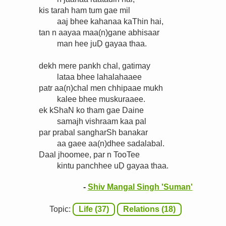
kis tarah ham tum gae mil
aaj bhee kahanaa kaThin hai,
tan n aayaa maa(n)gane abhisaar
man hee juḌ gayaa thaa.
dekh mere pankh chal, gatimay
lataa bhee lahalahaaee
patr aa(n)chal men chhipaae mukh
kalee bhee muskuraaee.
ek kShaN ko tham gae Daine
samajh vishraam kaa pal
par prabal sangharSh banakar
aa gaee aa(n)dhee sadalabal.
Daal jhoomee, par n TooTee
kintu panchhee uḌ gayaa thaa.
-
Shiv Mangal Singh 'Suman'
Topic:
Life (37)
Relations (18)