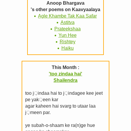
Anoop Bhargava
's other poems on Kaavyaalaya
Agle Khambe Tak Kaa Safar
Astitva
Prateekshaa
Yun Hee
Rishtey
Haiku
This Month :
'too zindaa hai'
Shailendra
too j़indaa hai to j़indagee kee jeet
pe yak़een kar
agar kaheen hai svarg to utaar laa
j़meen par.
ye subah-o-shaam ke ra(n)ge hue