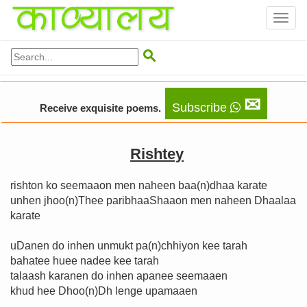
Toggl
naviga

✉
Subscribe
Receive exquisite poems.
Rishtey
rishton ko seemaaon men naheen baa(n)dhaa karate
unhen jhoo(n)Thee paribhaaShaaon men naheen Dhaalaa
karate
uDanen do inhen unmukt pa(n)chhiyon kee tarah
bahatee huee nadee kee tarah
talaash karanen do inhen apanee seemaaen
khud hee Dhoo(n)Dh lenge upamaaen