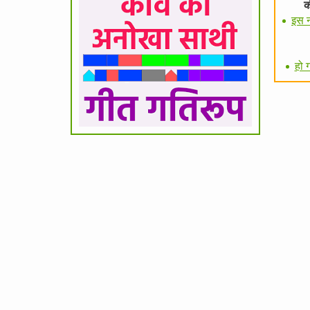
क
इस न
हो 