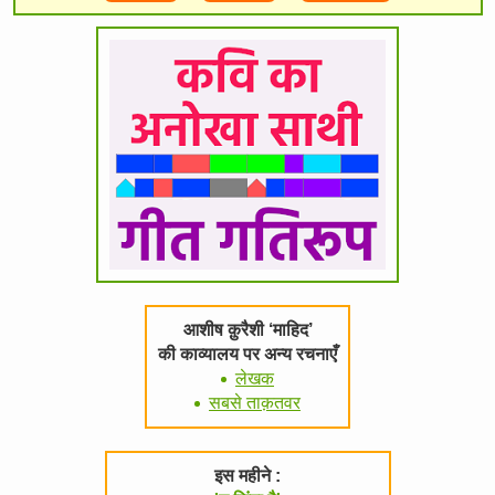
आशीष क़ुरैशी ‘माहिद’
की काव्यालय पर अन्य रचनाएँ
लेखक
सबसे ताक़तवर
इस महीने :