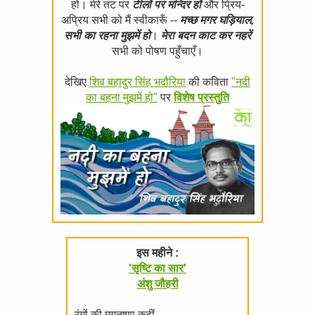
हो। मेरे तट पर
टीलों पर मन्दिर हों
और प्रिय-
अप्रिय सभी को मैं स्वीकारूँ --
मच्छ मगर घड़ियाल,
सभी का रहना मुझमें हो
।
मेरा बदन काट कर नहरें
सभी को पोषण पहुँचाएँ।
देखिए
शिव बहादुर सिंह भदौरिया
की कविता
"नदी
का बहना मुझमें हो"
पर
विशेष प्रस्तुति
इस महीने :
'सृष्टि का सार'
अंशु जौहरी
रंगों की मृगतृष्णा कहीं