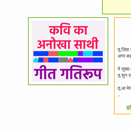
तू ज़िंद
अगर कही
ये सुबह
तू सुन 
तू आ मे
..
पूर