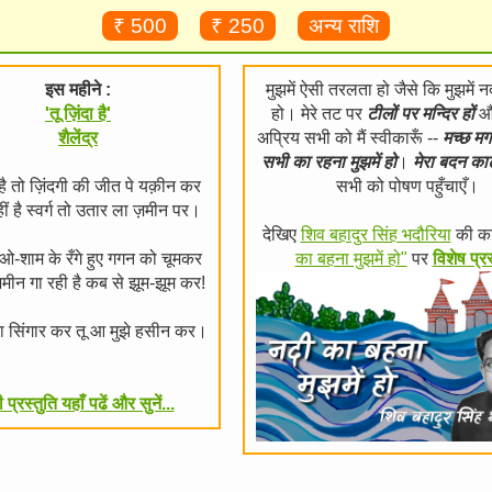
₹ 500
₹ 250
अन्य राशि
इस महीने :
मुझमें ऐसी तरलता हो जैसे कि मुझमें न
'तू ज़िंदा है'
हो। मेरे तट पर
टीलों पर मन्दिर हों
और
शैलेंद्र
अप्रिय सभी को मैं स्वीकारूँ --
मच्छ म
सभी का रहना मुझमें हो
।
मेरा बदन का
ा है तो ज़िंदगी की जीत पे यक़ीन कर
सभी को पोषण पहुँचाएँ।
ं है स्वर्ग तो उतार ला ज़मीन पर।
देखिए
शिव बहादुर सिंह भदौरिया
की क
-ओ-शाम के रँगे हुए गगन को चूमकर
का बहना मुझमें हो"
पर
विशेष प्रस
ज़मीन गा रही है कब से झूम-झूम कर!
रा सिंगार कर तू आ मुझे हसीन कर।
ी प्रस्तुति यहाँ पढें और सुनें...