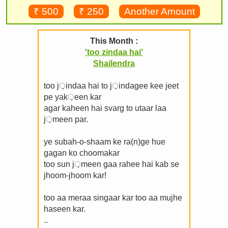
₹ 500
₹ 250
Another Amount
This Month :
'too zindaa hai'
Shailendra
too j़indaa hai to j़indagee kee jeet
pe yak़een kar
agar kaheen hai svarg to utaar laa
j़meen par.
ye subah-o-shaam ke ra(n)ge hue
gagan ko choomakar
too sun j़meen gaa rahee hai kab se
jhoom-jhoom kar!
too aa meraa singaar kar too aa mujhe
haseen kar.
..