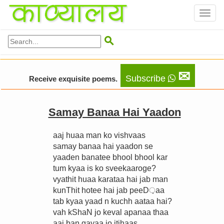
Toggl
naviga

✉
Subscribe
Receive exquisite poems.
Samay Banaa Hai Yaadon
aaj huaa man ko vishvaas
samay banaa hai yaadon se
yaaden banatee bhool bhool kar
tum kyaa is ko sveekaaroge?
vyathit huaa karataa hai jab man
kunThit hotee hai jab peeD़aa
tab kyaa yaad n kuchh aataa hai?
vah kShaN jo keval apanaa thaa
aaj ban gayaa jo itihaas.