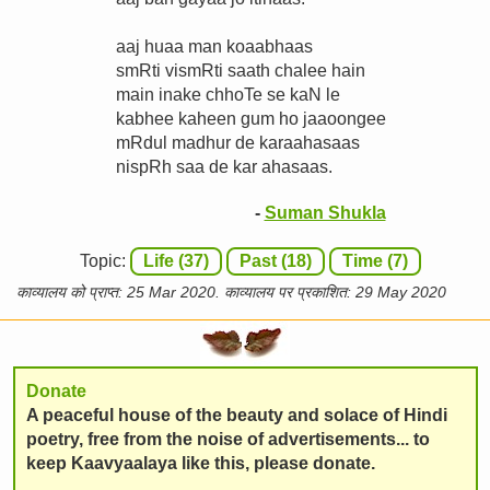
aaj huaa man koaabhaas
smRti vismRti saath chalee hain
main inake chhoTe se kaN le
kabhee kaheen gum ho jaaoongee
mRdul madhur de karaahasaas
nispRh saa de kar ahasaas.
-
Suman Shukla
Topic:
Life (37)
Past (18)
Time (7)
काव्यालय को प्राप्त: 25 Mar 2020. काव्यालय पर प्रकाशित: 29 May 2020
Donate
A peaceful house of the beauty and solace of Hindi
poetry, free from the noise of advertisements... to
keep Kaavyaalaya like this, please donate.