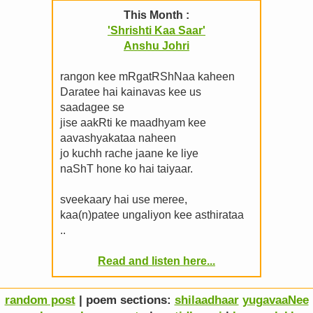
This Month :
'Shrishti Kaa Saar'
Anshu Johri
rangon kee mRgatRShNaa kaheen
Daratee hai kainavas kee us
saadagee se
jise aakRti ke maadhyam kee
aavashyakataa naheen
jo kuchh rache jaane ke liye
naShT hone ko hai taiyaar.
sveekaary hai use meree,
kaa(n)patee ungaliyon kee asthirataa
..
Read and listen here...
random post
| poem sections:
shilaadhaar
yugavaaNee